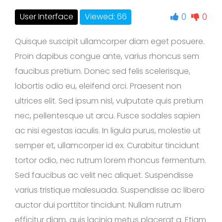
0
0
User Interface
Viewed: 66
Quisque suscipit ullamcorper diam eget posuere.
Proin dapibus congue ante, varius rhoncus sem
faucibus pretium. Donec sed felis scelerisque,
lobortis odio eu, eleifend orci. Praesent non
ultrices elit. Sed ipsum nisl, vulputate quis pretium
nec, pellentesque ut arcu. Fusce sodales sapien
ac nisi egestas iaculis. In ligula purus, molestie ut
semper et, ullamcorper id ex. Curabitur tincidunt
tortor odio, nec rutrum lorem rhoncus fermentum.
Sed faucibus ac velit nec aliquet. Suspendisse
varius tristique malesuada. Suspendisse ac libero
auctor dui porttitor tincidunt. Nullam rutrum
efficitur diam, quis lacinia metus placerat a. Etiam